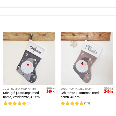
299
kr
299
kr
JULSTRUMPA MED NAMN
JULSTRUMPA MED NAMN
et
Det
Det
Det
D
249
kr
249
kr
Mörkgrå julstrumpa med
Grå tomte julstrumpa med
gliga
uvarande
ursprungliga
nuvarande
ursprung
n
namn, vävd tomte, 45 cm
namn, 45 cm
riset
priset
priset
priset
pr
r:
var:
är:
var:
är
(5)
(13)
49 kr.
299 kr.
249 kr.
299 kr.
24
Betygsatt
5
Betygsatt
av 5
4.92
av 5