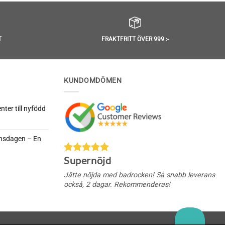
T
FRAKTFRITT ÖVER 999 :-
KUNDOMDÖMEN
ter till nyfödd
rnsdagen – En
da
Supernöjd
nella
rnsdagen
Jätte nöjda med badrocken! Så snabb leverans
också, 2 dagar. Rekommenderas!