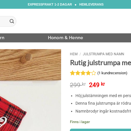
EXPRESSFRAKT 1-2 DAGAR ● HEMLEVERANS
rn
Honom & Henne
HEM
/
JULSTRUMPA MED NAMN
Rutig julstrumpa m
(
1
kundrecension)
Betygsatt
1
Det
Det
299
kr
249
kr
4
av 5
ursprungliga
nuvarand
baserat
Höj julstämningen med en pers
priset
priset
på
kundrecension
var:
är:
Denna fina julstrumpa är rödr
299 kr.
249 kr.
Namnbrodyr ingår kostnadsfri
Finns i lager