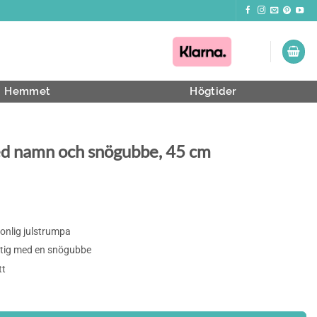
Hemmet
Högtider
ed namn och snögubbe, 45 cm
e
onlig julstrumpa
utig med en snögubbe
tt