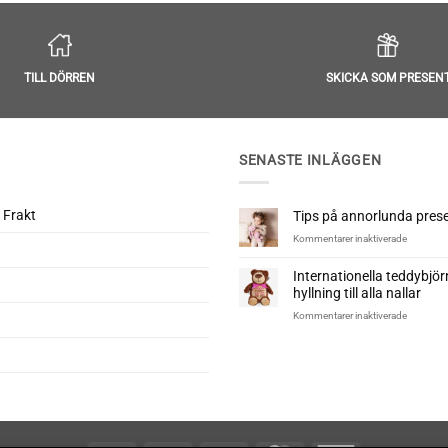
TILL DÖRREN
SKICKA SOM PRESEN
SENASTE INLÄGGEN
 Frakt
Tips på annorlunda presen
för
Kommentarer inaktiverade
Tips
på
Internationella teddybjö
annorlun
hyllning till alla nallar
presenter
till
för
Kommentarer inaktiverade
nyfödd
Internatio
teddybjö
–
En
hyllning
till
alla
nallar