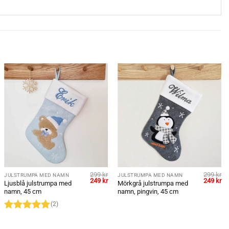
299
kr
299
kr
JULSTRUMPA MED NAMN
JULSTRUMPA MED NAMN
et
Det
Det
Det
De
249
kr
249
kr
Ljusblå julstrumpa med
Mörkgrå julstrumpa med
liga
uvarande
ursprungliga
nuvarande
ursprung
nu
namn, 45 cm
namn, pingvin, 45 cm
iset
priset
priset
priset
pr
:
var:
är:
var:
är:
(2)
9 kr.
299 kr.
249 kr.
299 kr.
24
Betygsatt
5
av 5