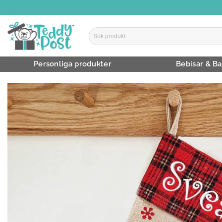
Skip
to
content
Sök
efter:
Personliga produkter
Bebisar & Ba