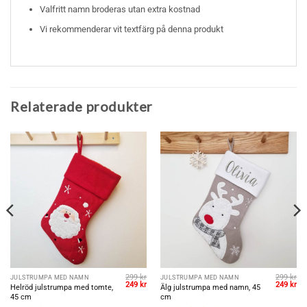
Valfritt namn broderas utan extra kostnad
Vi rekommenderar vit textfärg på denna produkt
Relaterade produkter
299
kr
299
kr
JULSTRUMPA MED NAMN
JULSTRUMPA MED NAMN
et
Det
Det
Det
De
249
kr
249
kr
Helröd julstrumpa med tomte,
Älg julstrumpa med namn, 45
gliga
uvarande
ursprungliga
nuvarande
ursprungl
nu
45 cm
cm
riset
priset
priset
priset
pri
r:
var:
är:
var:
är: