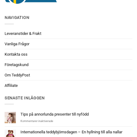
NAVIGATION
Leveranstider & Frakt
Vanliga Frågor
Kontakta oss
Företagskund
Om TeddyPost
Affiliate
SENASTE INLÄGGEN
Tips på annorlunda presenter till nyfödd
för
Kommentarer inaktiverade
Tips
på
Internationella teddybjörnsdagen – En hyllning till alla nallar
annorlunda