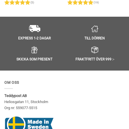
(5)
(19)
49 kr.
299 kr.
249 kr.
299 kr.
249
Betygsatt
5
Betygsatt
5
av 5
av 5
TILL DÖRREN
EXPRESS 1-2 DAGAR
SKICKA SOM PRESENT
FRAKTFRITT ÖVER 999 :-
OM OSS
Teddypost AB
Heliosgatan 11, Stockholm
Org nr: 559077-5515