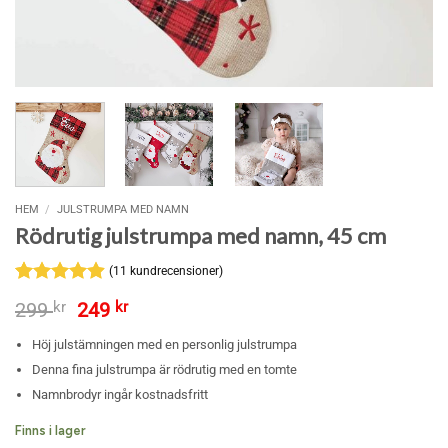
HEM
/
JULSTRUMPA MED NAMN
Rödrutig julstrumpa med namn, 45 cm
(
11
kundrecensioner)
Betygsatt
11
Det
Det
299
kr
249
kr
4.91
av 5
ursprungliga
nuvarande
baserat på
priset
priset
Höj julstämningen med en personlig julstrumpa
kundrecensioner
var:
är:
Denna fina julstrumpa är rödrutig med en tomte
299 kr.
249 kr.
Namnbrodyr ingår kostnadsfritt
Finns i lager