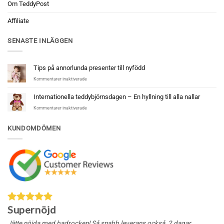
Om TeddyPost
Affiliate
SENASTE INLÄGGEN
Tips på annorlunda presenter till nyfödd
för
Kommentarer inaktiverade
Tips
på
Internationella teddybjörnsdagen – En hyllning till alla nallar
annorlunda
för
Kommentarer inaktiverade
presenter
Internationella
till
teddybjörnsdagen
nyfödd
KUNDOMDÖMEN
–
En
hyllning
till
alla
nallar
Supernöjd
Jätte nöjda med badrocken! Så snabb leverans också, 2 dagar.