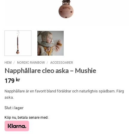
HEM
/
NORDIC RAINBOW
/
ACCESSOARER
Napphållare cleo aska – Mushie
179
kr
Napphållare är en favorit bland föräldrar och naturligtvis spädbarn. Färg
aska.
Slut i lager
Köp nu, betala senare med: