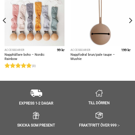
99
kr
199
kr
ACCESSOARER
ACCESSOARER
Napphållare boho – Nordic
Nappfodral brun/pale taupe –
Rainbow
Mushie
(3)
Betygsatt
5
av 5
TILL DÖRREN
EXPRESS 1-2 DAGAR
SKICKA SOM PRESENT
FRAKTFRITT ÖVER 999 :-