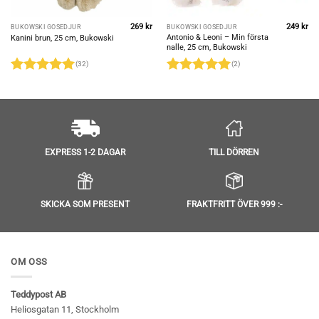
269
kr
249
kr
BUKOWSKI GOSEDJUR
BUKOWSKI GOSEDJUR
Antonio & Leoni – Min första
Kanini brun, 25 cm, Bukowski
nalle, 25 cm, Bukowski
(32)
(2)
Betygsatt
5
Betygsatt
5
av 5
av 5
TILL DÖRREN
EXPRESS 1-2 DAGAR
SKICKA SOM PRESENT
FRAKTFRITT ÖVER 999 :-
OM OSS
Teddypost AB
Heliosgatan 11, Stockholm