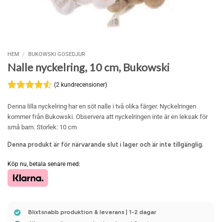
HEM
/
BUKOWSKI GOSEDJUR
Nalle nyckelring, 10 cm, Bukowski
(
2
kundrecensioner)
Betygsatt
2
4.5
av 5
Denna lilla nyckelring har en söt nalle i två olika färger. Nyckelringen
baserat på
kommer från Bukowski. Observera att nyckelringen inte är en leksak för
kundrecensioner
små barn. Storlek: 10 cm
Denna produkt är för närvarande slut i lager och är inte tillgänglig.
Köp nu, betala senare med:
Blixtsnabb produktion & leverans | 1-2 dagar