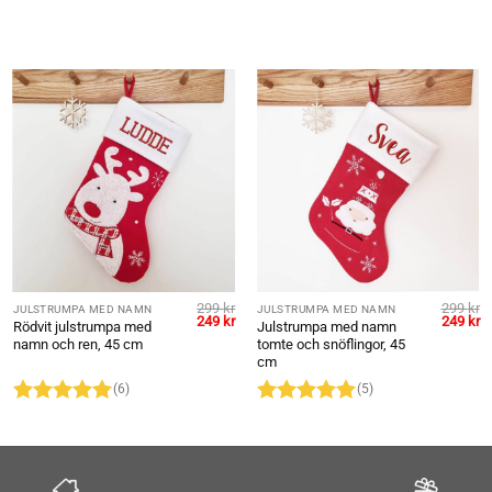
299
kr
299
kr
JULSTRUMPA MED NAMN
JULSTRUMPA MED NAMN
et
Det
Det
Det
D
249
kr
249
kr
Rödvit julstrumpa med
Julstrumpa med namn
gliga
uvarande
ursprungliga
nuvarande
ursprung
n
namn och ren, 45 cm
tomte och snöflingor, 45
riset
priset
priset
priset
pr
r:
var:
är:
var:
är
cm
49 kr.
299 kr.
249 kr.
299 kr.
24
(6)
(5)
Betygsatt
5
Betygsatt
5
av 5
av 5