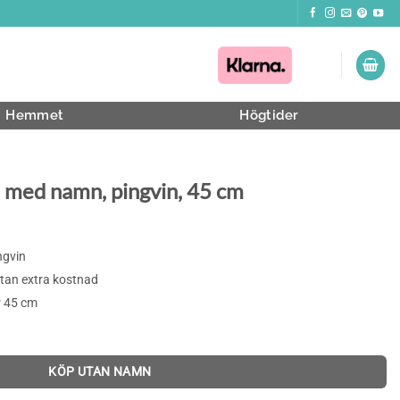
Hemmet
Högtider
 med namn, pingvin, 45 cm
e
ngvin
utan extra kostnad
r 45 cm
KÖP UTAN NAMN