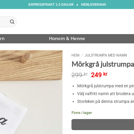
EXPRESSFRAKT 1-2 DAGAR ● HEMLEVERANS
rn
Honom & Henne
HEM
/
JULSTRUMPA MED NAMN
Mörkgrå julstrumpa
Det
Det
299
kr
249
kr
ursprungliga
nuvarand
Mörkgrå julstrumpa med en pi
priset
priset
var:
är:
Välj valfritt namn att brodera 
299 kr.
249 kr.
Storleken på denna strumpa ä
Finns i lager