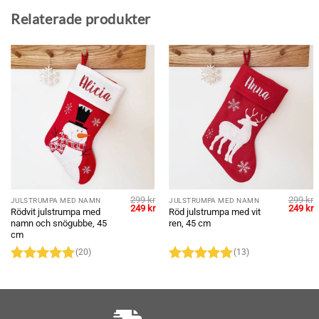
Relaterade produkter
299
kr
299
kr
JULSTRUMPA MED NAMN
JULSTRUMPA MED NAMN
Det
Det
Det
Det
D
249
kr
249
kr
Rödvit julstrumpa med
Röd julstrumpa med vit
ngliga
nuvarande
ursprungliga
nuvarande
ursprun
n
namn och snögubbe, 45
ren, 45 cm
riset
priset
priset
priset
p
r:
var:
är:
var:
ä
cm
49 kr.
299 kr.
249 kr.
299 kr.
2
(20)
(13)
Betygsatt
Betygsatt
4.95
av 5
4.92
av 5