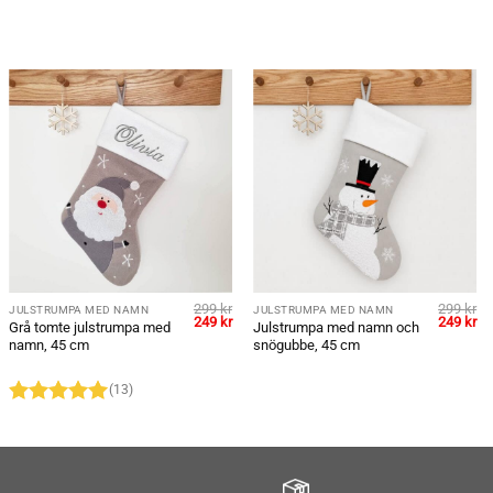
299
kr
299
kr
JULSTRUMPA MED NAMN
JULSTRUMPA MED NAMN
et
Det
Det
Det
De
249
kr
249
kr
Grå tomte julstrumpa med
Julstrumpa med namn och
liga
uvarande
ursprungliga
nuvarande
ursprung
nu
namn, 45 cm
snögubbe, 45 cm
iset
priset
priset
priset
pr
:
var:
är:
var:
är:
9 kr.
299 kr.
249 kr.
299 kr.
24
(13)
Betygsatt
4.92
av 5