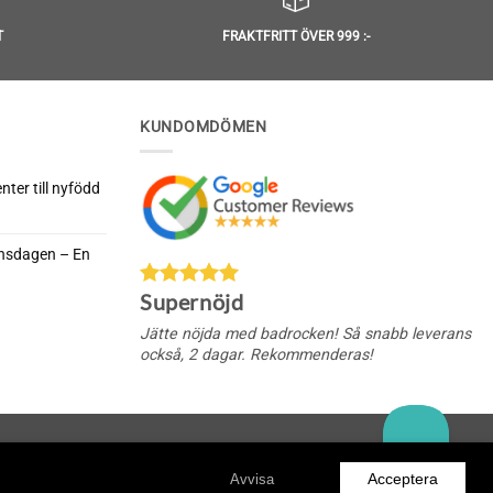
T
FRAKTFRITT ÖVER 999 :-
KUNDOMDÖMEN
ter till nyfödd
rnsdagen – En
da
Supernöjd
nella
rnsdagen
Jätte nöjda med badrocken! Så snabb leverans
också, 2 dagar. Rekommenderas!
Acceptera
Avvisa