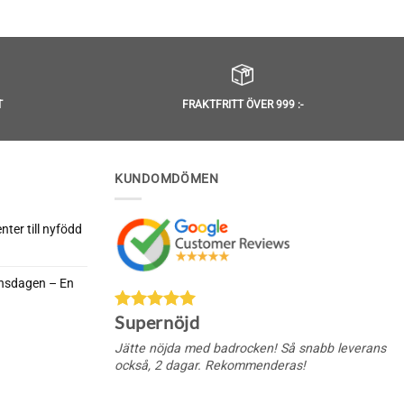
Betygsatt
5
Betygsatt
5
av 5
av 5
T
FRAKTFRITT ÖVER 999 :-
KUNDOMDÖMEN
ter till nyfödd
rnsdagen – En
da
Supernöjd
nella
rnsdagen
Jätte nöjda med badrocken! Så snabb leverans
också, 2 dagar. Rekommenderas!