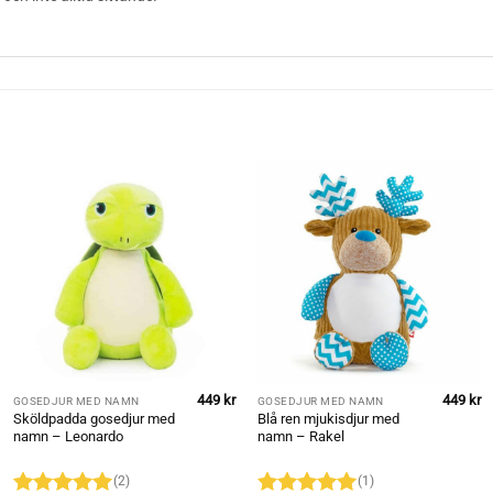
449
kr
449
kr
GOSEDJUR MED NAMN
GOSEDJUR MED NAMN
Sköldpadda gosedjur med
Blå ren mjukisdjur med
namn – Leonardo
namn – Rakel
(2)
(1)