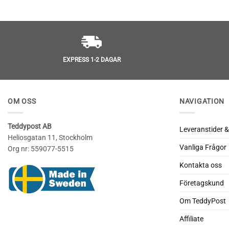
Betygsatt
5
av 5
EXPRESS 1-2 DAGAR
OM OSS
NAVIGATION
Teddypost AB
Leveranstider &
Heliosgatan 11, Stockholm
Vanliga Frågor
Org nr: 559077-5515
Kontakta oss
Företagskund
Om TeddyPost
Affiliate