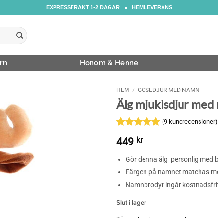
EXPRESSFRAKT 1-2 DAGAR ● HEMLEVERANS
rn
Honom & Henne
HEM
/
GOSEDJUR MED NAMN
Älg mjukisdjur med
(
9
kundrecensioner)
Betygsatt
9
5
449
kr
av 5
baserat på
Gör denna älg personlig med 
kundrecensioner
Färgen på namnet matchas med
Namnbrodyr ingår kostnadsfri
Slut i lager