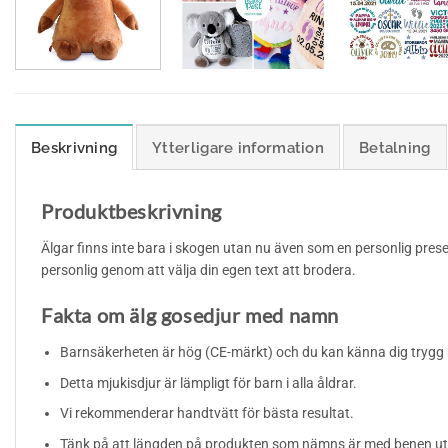
Beskrivning
Ytterligare information
Betalning
Produktbeskrivning
Älgar finns inte bara i skogen utan nu även som en personlig pre
personlig genom att välja din egen text att brodera.
Fakta om älg gosedjur med namn
Barnsäkerheten är hög (CE-märkt) och du kan känna dig trygg m
Detta mjukisdjur är lämpligt för barn i alla åldrar.
Vi rekommenderar handtvätt för bästa resultat.
Tänk på att längden på produkten som nämns är med benen ut oc