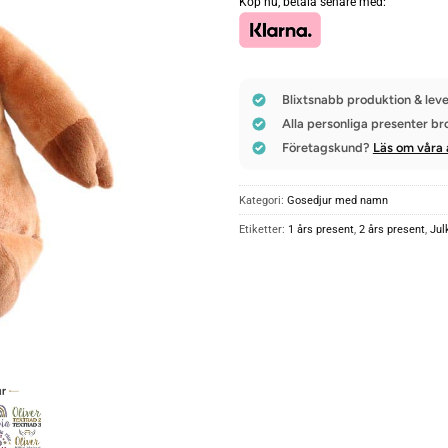
Köp nu, betala senare med:
Blixtsnabb produktion & leve
Alla personliga presenter br
Företagskund?
Läs om våra 
Kategori:
Gosedjur med namn
Etiketter:
1 års present
,
2 års present
,
Jul