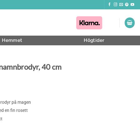
Hemmet
Högtider
 namnbrodyr, 40 cm
brodyr på magen
 en fin rosett
tt