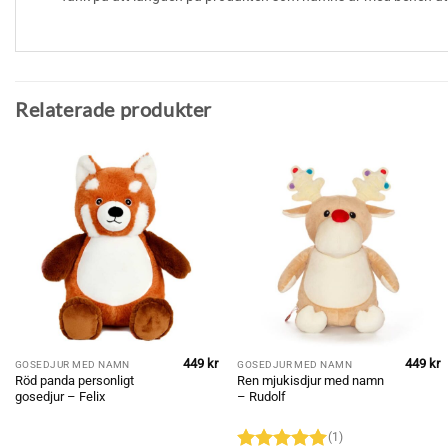
Relaterade produkter
449
kr
449
kr
GOSEDJUR MED NAMN
GOSEDJUR MED NAMN
Röd panda personligt
Ren mjukisdjur med namn
gosedjur – Felix
– Rudolf
(1)