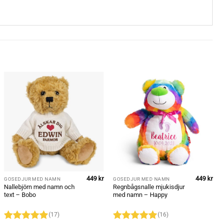
449
kr
449
kr
GOSEDJUR MED NAMN
GOSEDJUR MED NAMN
Nallebjörn med namn och
Regnbågsnalle mjukisdjur
text – Bobo
med namn – Happy
(17)
(16)