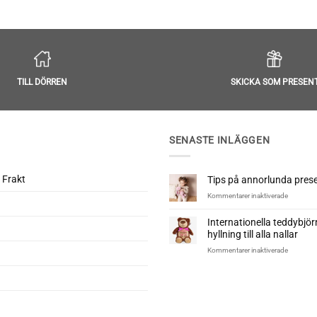
Betygsatt
5
Betygsatt
5
av 5
av 5
TILL DÖRREN
SKICKA SOM PRESEN
SENASTE INLÄGGEN
 Frakt
Tips på annorlunda presen
för
Kommentarer inaktiverade
Tips
på
Internationella teddybjö
annorlun
hyllning till alla nallar
presenter
till
för
Kommentarer inaktiverade
nyfödd
Internatio
teddybjö
–
En
hyllning
till