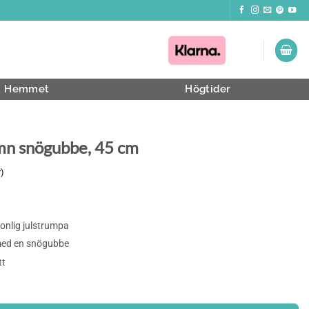
Hemmet
Högtider
mn snögubbe, 45 cm
)
e
onlig julstrumpa
 med en snögubbe
tt