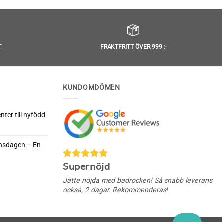
4.88
av 5
T
FRAKTFRITT ÖVER 999 :-
KUNDOMDÖMEN
ter till nyfödd
rnsdagen – En
da
Supernöjd
nella
rnsdagen
Jätte nöjda med badrocken! Så snabb leverans
också, 2 dagar. Rekommenderas!