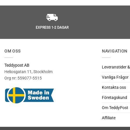
av 5
av 5
EXPRESS 1-2 DAGAR
OM OSS
NAVIGATION
Teddypost AB
Leveranstider &
Heliosgatan 11, Stockholm
Vanliga Frågor
Org nr: 559077-5515
Kontakta oss
Företagskund
Om TeddyPost
Affiliate