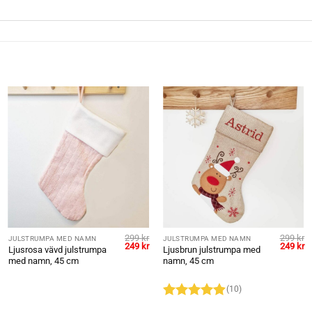
299
kr
299
kr
JULSTRUMPA MED NAMN
JULSTRUMPA MED NAMN
et
Det
Det
Det
D
249
kr
249
kr
Ljusrosa vävd julstrumpa
Ljusbrun julstrumpa med
gliga
uvarande
ursprungliga
nuvarande
ursprung
n
med namn, 45 cm
namn, 45 cm
riset
priset
priset
priset
pr
r:
var:
är:
var:
är
49 kr.
299 kr.
249 kr.
299 kr.
24
(10)
Betygsatt