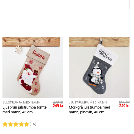
299
kr
299
kr
JULSTRUMPA MED NAMN
JULSTRUMPA MED NAMN
et
Det
Det
Det
De
249
kr
249
kr
Ljusbrun julstrumpa tomte
Mörkgrå julstrumpa med
liga
uvarande
ursprungliga
nuvarande
ursprung
nu
med namn, 45 cm
namn, pingvin, 45 cm
iset
priset
priset
priset
pr
:
var:
är:
var:
är:
9 kr.
299 kr.
249 kr.
299 kr.
24
(16)
Betygsatt