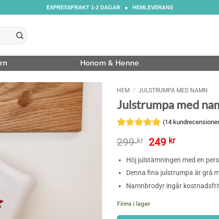
EXPRESSFRAKT 1-2 DAGAR ● HEMLEVERANS
rn
Honom & Henne
HEM
/
JULSTRUMPA MED NAMN
Julstrumpa med na
(
14
kundrecensioner
Betygsatt
14
Det
Det
299
kr
249
kr
4.86
av 5
ursprungliga
nuvarand
baserat på
Höj julstämningen med en pers
priset
priset
kundrecensioner
var:
är:
Denna fina julstrumpa är grå
299 kr.
249 kr.
Namnbrodyr ingår kostnadsfri
Finns i lager