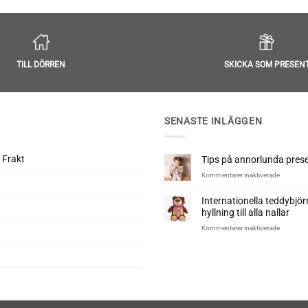
4.9
av 5
TILL DÖRREN
SKICKA SOM PRESEN
SENASTE INLÄGGEN
 Frakt
Tips på annorlunda presen
för
Kommentarer inaktiverade
Tips
på
Internationella teddybjö
annorlun
hyllning till alla nallar
presenter
till
för
Kommentarer inaktiverade
nyfödd
Internatio
teddybjö
–
En
hyllning
till
alla