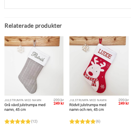
Relaterade produkter
299
kr
299
kr
JULSTRUMPA MED NAMN
JULSTRUMPA MED NAMN
Det
Det
Det
Det
D
249
kr
249
kr
Grå vävd julstrumpa med
Rödvit julstrumpa med
ngliga
nuvarande
ursprungliga
nuvarande
ursprun
n
namn, 45 cm
namn och ren, 45 cm
riset
priset
priset
priset
p
r:
var:
är:
var:
ä
49 kr.
299 kr.
249 kr.
299 kr.
2
(12)
(6)
Betygsatt
5
Betygsatt
5