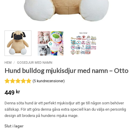
HEM
/
GOSEDJUR MED NAMN
Hund bulldog mjukisdjur med namn – Otto
(
5
kundrecensioner)
Betygsatt
5
5
449
kr
av 5
baserat på
Denna söta hund är ett perfekt mjukisdjur att ge till någon som behöver
kundrecensioner
sällskap. För att göra denna gåva extra speciell kan du välja en personlig
design att brodera på hundens mjuka mage.
Slut i lager