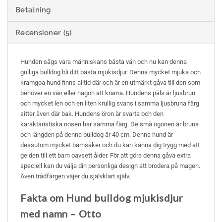
Betalning
Recensioner (5)
Hunden sägs vara människans bästa vän och nu kan denna
gulliga bulldog bli ditt bästa mjukisdjur. Denna mycket mjuka och
kramgoa hund finns alltid där och är en utmärkt gåva till den som
behöver en vän eller någon att krama. Hundens päls är ljusbrun
och mycket len och en liten krullig svans i samma ljusbruna färg
sitter även där bak. Hundens öron är svarta och den
karaktäristiska nosen har samma färg. De små ögonen är bruna
och längden på denna bulldog är 40 cm. Denna hund är
dessutom mycket barnsäker och du kan känna dig trygg med att
ge den till ett barn oavsett ålder. För att göra denna gåva extra
speciell kan du välja din personliga design att brodera på magen.
Även trådfärgen väjer du självklart själv.
Fakta om Hund bulldog mjukisdjur
med namn – Otto