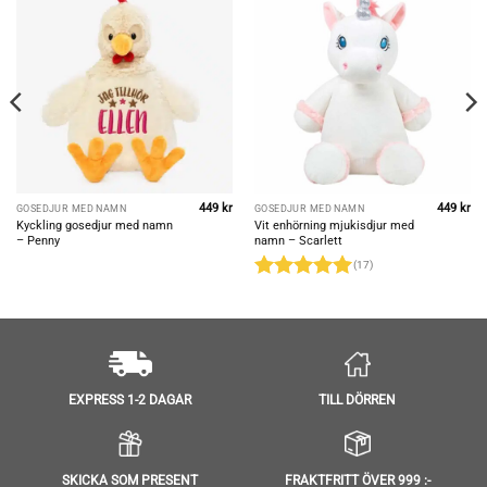
449
kr
449
kr
GOSEDJUR MED NAMN
GOSEDJUR MED NAMN
Kyckling gosedjur med namn
Vit enhörning mjukisdjur med
– Penny
namn – Scarlett
(17)
Betygsatt
4.94
av 5
TILL DÖRREN
EXPRESS 1-2 DAGAR
SKICKA SOM PRESENT
FRAKTFRITT ÖVER 999 :-