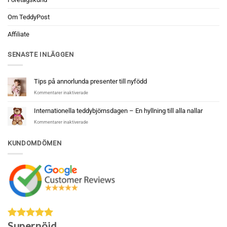
Om TeddyPost
Affiliate
SENASTE INLÄGGEN
Tips på annorlunda presenter till nyfödd
för
Kommentarer inaktiverade
Tips
på
Internationella teddybjörnsdagen – En hyllning till alla nallar
annorlunda
för
Kommentarer inaktiverade
presenter
Internationella
till
teddybjörnsdagen
nyfödd
KUNDOMDÖMEN
–
En
hyllning
till
alla
nallar
Supernöjd