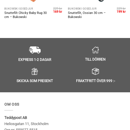
229
kr
229
kr
BUKOWSKI GOSEDJUR
BUKOWSKI GOSEDJUR
et
Det
Det
Det
De
169
kr
199
kr
Snuttefilt Chicky Baby Rug 30
Snuttefilt, Ossian 30 cm –
gliga
uvarande
ursprungliga
nuvarande
ursprungl
nu
cm – Bukowski
Bukowski
riset
priset
priset
priset
pri
r:
var:
är:
var:
är:
49 kr.
229 kr.
169 kr.
229 kr.
199
TILL DÖRREN
EXPRESS 1-2 DAGAR
SKICKA SOM PRESENT
FRAKTFRITT ÖVER 999 :-
OM OSS
Teddypost AB
Heliosgatan 11, Stockholm
Org nr: 559077-5515