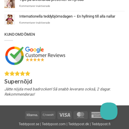
för
Kommentarer inaktiverade
Tips
på
Internationella teddybjörnsdagen – En hyllning till alla nallar
annorlunda
för
Kommentarer inaktiverade
presenter
Internationella
till
teddybjörnsdagen
nyfödd
KUNDOMDÖMEN
–
En
hyllning
till
alla
nallar
Supernöjd
Jätte nöjda med badrocken! Så snabb leverans också, 2 dagar.
Rekommenderas!
Klarna
Swish
Visa
MasterCard
American
(SE)
Express
Teddypost.se
|
Teddypost.com
|
Teddypost.dk
|
Teddypost.fi