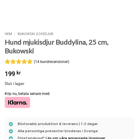
HEM
/
BUKOWSKI GOSEDJUR
Hund mjukisdjur Buddylina, 25 cm,
Bukowski
(
14
kundrecensioner)
Betygsatt
14
5
199
kr
av 5
baserat på
Slut i lager
kundrecensioner
Köp nu, betala senare med:
Blixtsnabb produktion & leverans | 1-2 dagar
Alla personliga presenter broderas i Sverige
Företagskund?
Läs om våra anpassade lösningar