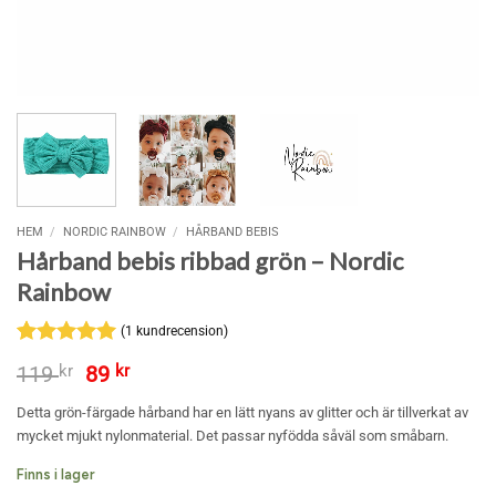
HEM
/
NORDIC RAINBOW
/
HÅRBAND BEBIS
Hårband bebis ribbad grön – Nordic
Rainbow
(
1
kundrecension)
Betygsatt
1
5
Det
Det
119
kr
89
kr
av 5
ursprungliga
nuvarande
baserat på
priset
priset
Detta grön-färgade hårband har en lätt nyans av glitter och är tillverkat av
kundrecension
var:
är:
mycket mjukt nylonmaterial. Det passar nyfödda såväl som småbarn.
119 kr.
89 kr.
Finns i lager