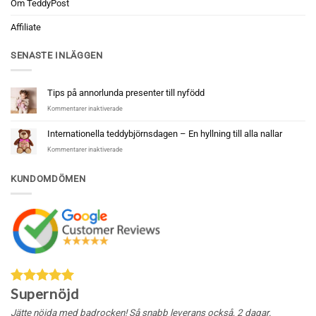
Om TeddyPost
Affiliate
SENASTE INLÄGGEN
Tips på annorlunda presenter till nyfödd
för
Kommentarer inaktiverade
Tips
på
Internationella teddybjörnsdagen – En hyllning till alla nallar
annorlunda
för
Kommentarer inaktiverade
presenter
Internationella
till
teddybjörnsdagen
nyfödd
KUNDOMDÖMEN
–
En
hyllning
till
alla
nallar
Supernöjd
Jätte nöjda med badrocken! Så snabb leverans också, 2 dagar.