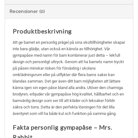
Recensioner (0)
Produktbeskrivning
Att ge barnet en personlig prägel på sina skoltillhörigheter skapar
inte bara glädje, utan också en känsla av tillhörighet. Vår
gympapåse med namn för barn kombinerar just detta – lekfull
design och personligt uttryck. Genom att ha barnets namn tryckt
på påsen minskar risken för förväxling i skolans
omklädningsrum eller på utflykter där flera barns saker kan
blandas samman. Det ger även ditt barn möjligheten att lättare
känna igen sin egen påse bland alla andra. Utöver den charmiga
brodyren, erbjuder vår gympapåse hög kvalitet, hållbarhet och en
barnvänlig design som ser till att kläder och leksaker förblir
säkra och torra. Detta är den perfekta lösningen för det lilla
äventyret som vill ha både kul och funktion på samma gång.
Fakta personlig gympapåse – Mrs.
Rabbit