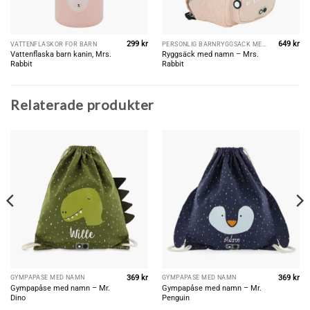
299
kr
649
kr
VATTENFLASKOR FÖR BARN
PERSONLIG BARNRYGGSÄCK MED NAMN
Vattenflaska barn kanin, Mrs.
Ryggsäck med namn – Mrs.
Rabbit
Rabbit
Relaterade produkter
369
kr
369
kr
GYMPAPÅSE MED NAMN
GYMPAPÅSE MED NAMN
Gympapåse med namn – Mr.
Gympapåse med namn – Mr.
Dino
Penguin