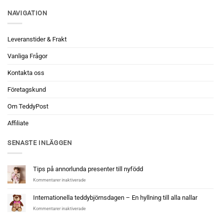
NAVIGATION
Leveranstider & Frakt
Vanliga Frågor
Kontakta oss
Företagskund
Om TeddyPost
Affiliate
SENASTE INLÄGGEN
Tips på annorlunda presenter till nyfödd
för
Kommentarer inaktiverade
Tips
på
Internationella teddybjörnsdagen – En hyllning till alla nallar
annorlunda
för
Kommentarer inaktiverade
presenter
Internationella
till