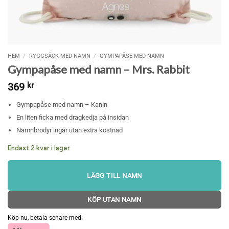
HEM
/
RYGGSÄCK MED NAMN
/
GYMPAPÅSE MED NAMN
Gympapåse med namn – Mrs. Rabbit
369
kr
Gympapåse med namn – Kanin
En liten ficka med dragkedja på insidan
Namnbrodyr ingår utan extra kostnad
Endast 2 kvar i lager
LÄGG TILL NAMN
KÖP UTAN NAMN
Köp nu, betala senare med: