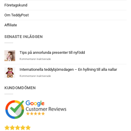
Företagskund
Om TeddyPost
Affiliate
SENASTE INLÄGGEN
Tips på annorlunda presenter till nyfödd
för
Kommentarer inaktiverade
Tips
på
Internationella teddybjörnsdagen – En hyllning till alla nallar
annorlunda
för
Kommentarer inaktiverade
presenter
Internationella
till
teddybjörnsdagen
nyfödd
KUNDOMDÖMEN
–
En
hyllning
till
alla
nallar