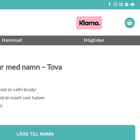
Hemmet
Högtider
ur med namn – Tova
ed en valfri brodyr
 en rosett runt halsen
tt
LÄGG TILL NAMN