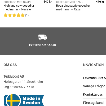
449
kr
449
kr
GOSEDJUR MED NAMN
GOSEDJUR MED NAMN
Highland cow gosedjur
Rosa dinosaurie gosedjur
med namn – Nessie
med namn – Rexa
(1)
Betygsatt
5
av 5
EXPRESS 1-2 DAGAR
OM OSS
NAVIGATION
Teddypost AB
Leveranstider &
Heliosgatan 11, Stockholm
Vanliga Frågor
Org nr: 559077-5515
Kontakta oss
Företagskund