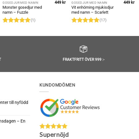
449
kr
449
kr
GOSEDJUR MED NAMN
GOSEDJUR MED NAMN
Monster gosedjur med
Vit enhörning mjukisdjur
namn – Fuzzle
med namn – Scarlett
(1)
(17)
Betygsatt
5
Betygsatt
av 5
4.94
av 5
T
FRAKTFRITT ÖVER 999 :-
KUNDOMDÖMEN
ter till nyfödd
rnsdagen – En
da
Supernöjd
nella