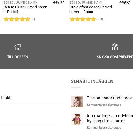
449
kr
449
kr
GOSEDJUR MED NAMN
GOSEDJUR MED NAMN
Ren mjukisdjur med namn
Grå elefant gosedjur med
– Rudolf
namn – Babar
(1)
(23)
Betygsatt
5
Betygsatt
av 5
4.96
av 5
TILL DÖRREN
SKICKA SOM PRESEN
SENASTE INLÄGGEN
 Frakt
Tips på annorlunda presen
för
Kommentarer inaktiverade
Tips
på
Internationella teddybjö
annorlun
hyllning till alla nallar
presenter
till
för
Kommentarer inaktiverade
nyfödd
Internatio