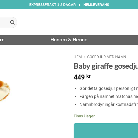
EXPRESSFRAKT 1-2 DAGAR ● HEMLEVERANS
rn
Honom & Henne
HEM
/
GOSEDJUR MED NAMN
Baby giraffe gosedj
449
kr
Gör detta gosedjur personligt m
Färgen på namnet matchas med
Namnbrodyr ingår kostnadsfri
Finns i lager