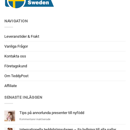
NAVIGATION
Leveranstider & Frakt
Vanliga Frågor
Kontakta oss
Företagskund
Om TeddyPost
Affiliate
SENASTE INLÄGGEN
Tips på annorlunda presenter till nyfödd
för
Kommentarer inaktiverade
Tips
på
Internationella teddybjörnsdagen – En hyllning till alla nallar