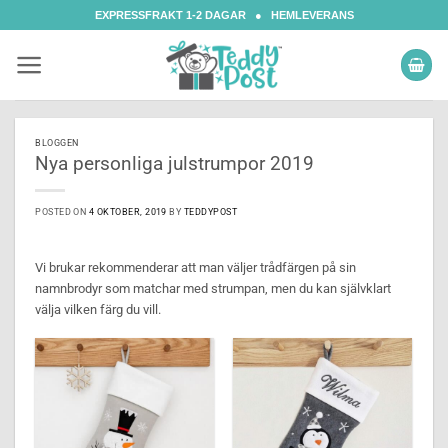
Skip
EXPRESSFRAKT 1-2 DAGAR ● HEMLEVERANS
to
content
BLOGGEN
Nya personliga julstrumpor 2019
POSTED ON
4 OKTOBER, 2019
BY
TEDDYPOST
Vi brukar rekommenderar att man väljer trådfärgen på sin
namnbrodyr som matchar med strumpan, men du kan självklart
välja vilken färg du vill.