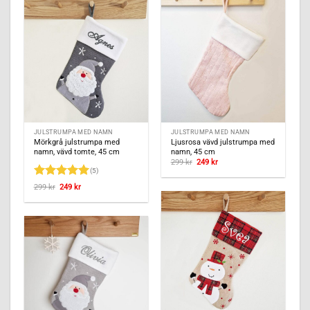
JULSTRUMPA MED NAMN
JULSTRUMPA MED NAMN
Mörkgrå julstrumpa med
Ljusrosa vävd julstrumpa med
namn, vävd tomte, 45 cm
namn, 45 cm
Det
Det
299
kr
249
kr
ursprungliga
nuvarande
(5)
priset
priset
var:
är:
Betygsatt
5
Det
Det
299
kr
249
kr
299 kr.
249 kr.
ursprungliga
nuvarande
av 5
priset
priset
var:
är:
299 kr.
249 kr.