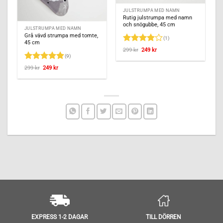
JULSTRUMPA MED NAMN
Rutig julstrumpa med namn
och snögubbe, 45 cm
JULSTRUMPA MED NAMN
Grå vävd strumpa med tomte,
(1)
45 cm
Betygsatt
Det
Det
299
kr
249
kr
ursprungliga
nuvarande
(9)
4
av 5
priset
priset
var:
är:
Betygsatt
Det
Det
299
kr
249
kr
299 kr.
249 kr.
ursprungliga
nuvarande
4.89
av 5
priset
priset
var:
är:
299 kr.
249 kr.
TILL DÖRREN
EXPRESS 1-2 DAGAR