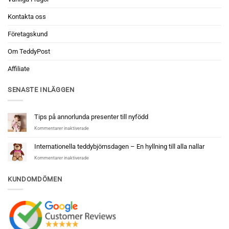
Kontakta oss
Företagskund
Om TeddyPost
Affiliate
SENASTE INLÄGGEN
Tips på annorlunda presenter till nyfödd
för
Kommentarer inaktiverade
Tips
på
Internationella teddybjörnsdagen – En hyllning till alla nallar
annorlunda
för
Kommentarer inaktiverade
presenter
Internationella
till
teddybjörnsdagen
nyfödd
KUNDOMDÖMEN
–
En
hyllning
till
alla
nallar