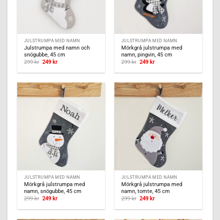
JULSTRUMPA MED NAMN
JULSTRUMPA MED NAMN
Julstrumpa med namn och
Mörkgrå julstrumpa med
snögubbe, 45 cm
namn, pingvin, 45 cm
Det
Det
Det
Det
299
kr
249
kr
299
kr
249
kr
ursprungliga
nuvarande
ursprungliga
nuvarande
priset
priset
priset
priset
var:
är:
var:
är:
299 kr.
249 kr.
299 kr.
249 kr.
JULSTRUMPA MED NAMN
JULSTRUMPA MED NAMN
Mörkgrå julstrumpa med
Mörkgrå julstrumpa med
namn, snögubbe, 45 cm
namn, tomte, 45 cm
Det
Det
Det
Det
299
kr
249
kr
299
kr
249
kr
ursprungliga
nuvarande
ursprungliga
nuvarande
priset
priset
priset
priset
var:
är:
var:
är:
299 kr.
249 kr.
299 kr.
249 kr.