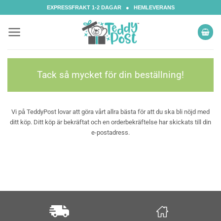
Skip
EXPRESSFRAKT 1-2 DAGAR ● HEMLEVERANS
to
content
Tack så mycket för din beställning!
Vi på TeddyPost lovar att göra vårt allra bästa för att du ska bli nöjd med
ditt köp. Ditt köp är bekräftat och en orderbekräftelse har skickats till din
e-postadress.