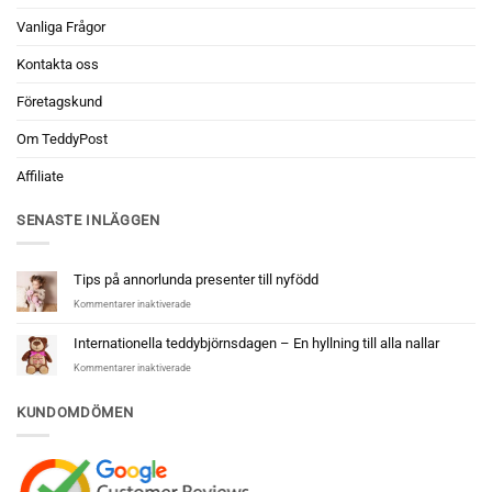
Vanliga Frågor
Kontakta oss
Företagskund
Om TeddyPost
Affiliate
SENASTE INLÄGGEN
Tips på annorlunda presenter till nyfödd
för
Kommentarer inaktiverade
Tips
på
Internationella teddybjörnsdagen – En hyllning till alla nallar
annorlunda
för
Kommentarer inaktiverade
presenter
Internationella
till
teddybjörnsdagen
nyfödd
KUNDOMDÖMEN
–
En
hyllning
till
alla